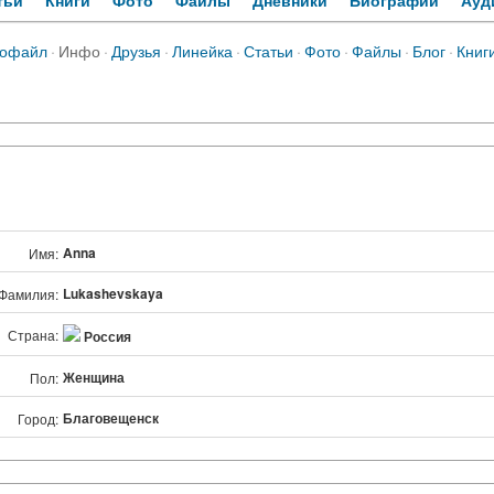
тьи
Книги
Фото
Файлы
Дневники
Биографии
Ауд
офайл
·
Инфо
·
Друзья
·
Линейка
·
Статьи
·
Фото
·
Файлы
·
Блог
·
Книг
Anna
Имя:
Lukashevskaya
Фамилия:
Страна:
Россия
Женщина
Пол:
Благовещенск
Город: