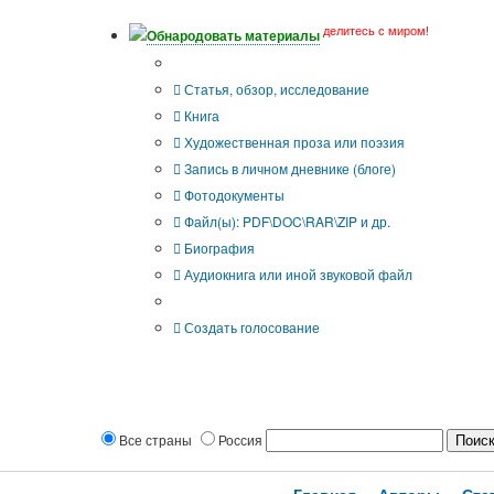
делитесь с миром!
Обнародовать материалы
Тип публикации
Статья, обзор, исследование
Книга
Художественная проза или поэзия
Запись в личном дневнике (блоге)
Фотодокументы
Файл(ы): PDF\DOC\RAR\ZIP и др.
Биография
Аудиокнига или иной звуковой файл
Дополнительные опции:
Создать голосование
Все страны
Россия