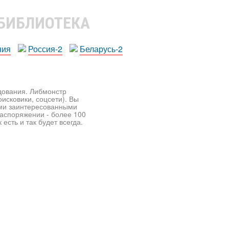
 БИБЛИОТЕКА
ния
Россия-2
Беларусь-2
едования. Либмонстр
исковики, соцсети). Вы
ими заинтересованными
распоряжении - более 100
есть и так будет всегда.