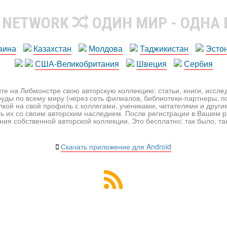
R NETWORK
ОДИН МИР - ОДНА
аина
Казахстан
Молдова
Таджикистан
Эсто
США-Великобритания
Швеция
Сербия
те на Либмонстре свою авторскую коллекцию: статьи, книги, иссл
уды по всему миру (через сеть филиалов, библиотеки-партнеры, по
лкой на свой профиль с коллегами, учениками, читателями и друг
ь их со своим авторским наследием. После регистрации в Вашем 
ия собственной авторской коллекции. Это бесплатно: так было, так 
Скачать приложение для Android