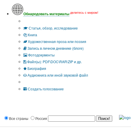
делитесь с миром!
Обнародовать материалы
Тип публикации
Статья, обзор, исследование
Книга
Художественная проза или поэзия
Запись в личном дневнике (блоге)
Фотодокументы
Файл(ы): PDF\DOC\RAR\ZIP и др.
Биография
Аудиокнига или иной звуковой файл
Дополнительные опции:
Создать голосование
Все страны
Россия