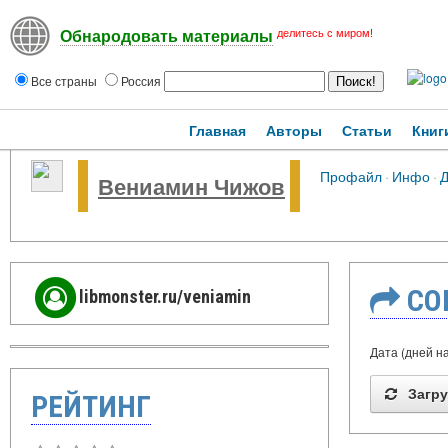
делитесь с миром!
Обнародовать материалы
Все страны
Россия
Главная
Авторы
Статьи
Книг
Профайл
·
Инфо
·
Д
Вениамин Чижов
СО
libmonster.ru/veniamin
Дата (дней на
Загру
РЕЙТИНГ