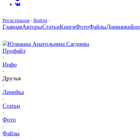
Регистрация
·
Войти
·
Главная
Авторы
Статьи
Книги
Фото
Файлы
Дневники
Би
Юлианна Анатольевна Сагдиева
Профайл
·
Инфо
·
Друзья
·
Линейка
·
Статьи
·
Фото
·
Файлы