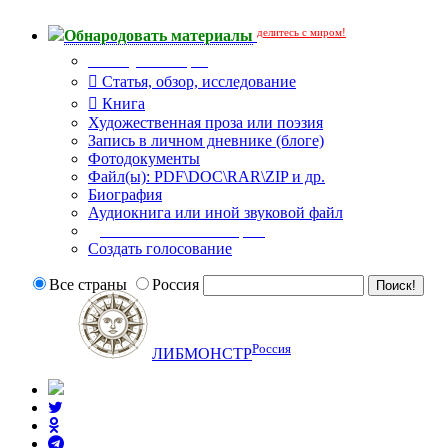
делитесь с миром!
Обнародовать материалы
Тип публикации
Статья, обзор, исследование
Книга
Художественная проза или поэзия
Запись в личном дневнике (блоге)
Фотодокументы
Файл(ы): PDF\DOC\RAR\ZIP и др.
Биография
Аудиокнига или иной звуковой файл
Дополнительные опции:
Создать голосование
Все страны
Россия
Россия
ЛИБМОНСТР