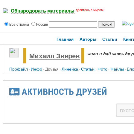
делитесь с миром!
Обнародовать материалы
Все страны
Россия
Главная
Авторы
Статьи
Книг
живи и дай жить дру
Михаил Зверев
Профайл
·
Инфо
·
Друзья
·
Линейка
·
Статьи
·
Фото
·
Файлы
·
Бло
АКТИВНОСТЬ ДРУЗЕЙ
ПУСТ