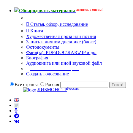
делитесь с миром!
Обнародовать материалы
Тип публикации
Статья, обзор, исследование
Книга
Художественная проза или поэзия
Запись в личном дневнике (блоге)
Фотодокументы
Файл(ы): PDF\DOC\RAR\ZIP и др.
Биография
Аудиокнига или иной звуковой файл
Дополнительные опции:
Создать голосование
Все страны
Россия
Россия
ЛИБМОНСТР