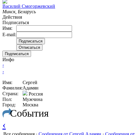
Вacилий Смогоржевский
Минск, Беларусь
Действия
Подписаться
Имя:
E-mail:
Подписаться
Инфо
‹
›
Имя:
Сергей
Фамилия:
Адамян
Страна:
Россия
Пол:
Мужчина
Город:
Москва
События
‹
Все сообщения
·
Сообщения от Сергей Адамян
·
Сообщения от