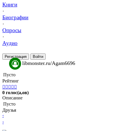
Книги
·
Биографии
·
Опросы
·
Аудио
Регистрация
Войти
libmonster.ru/Agam6696
Пусто
Рейтинг





0 голос(а,ов)
Описание
Пусто
Друзья
‹
›