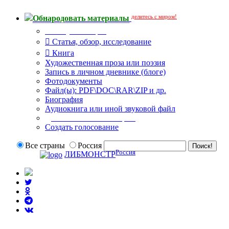
делитесь с миром!
Обнародовать материалы
Тип публикации
Статья, обзор, исследование
Книга
Художественная проза или поэзия
Запись в личном дневнике (блоге)
Фотодокументы
Файл(ы): PDF\DOC\RAR\ZIP и др.
Биография
Аудиокнига или иной звуковой файл
Дополнительные опции:
Создать голосование
Все страны
Россия
Россия
ЛИБМОНСТР