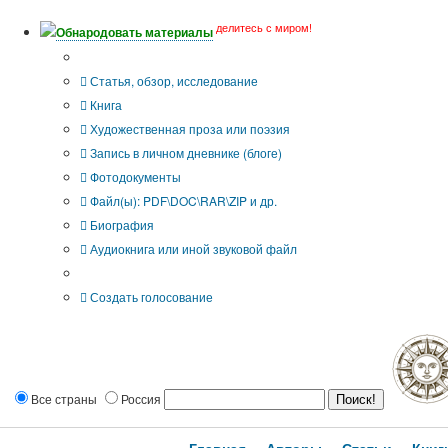
делитесь с миром!
Обнародовать материалы
Тип публикации
Статья, обзор, исследование
Книга
Художественная проза или поэзия
Запись в личном дневнике (блоге)
Фотодокументы
Файл(ы): PDF\DOC\RAR\ZIP и др.
Биография
Аудиокнига или иной звуковой файл
Дополнительные опции:
Создать голосование
Все страны
Россия