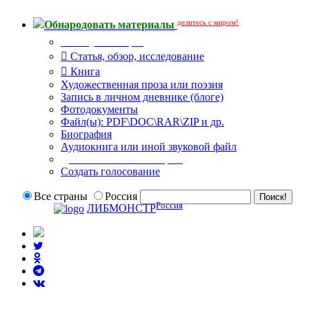
делитесь с миром!
Обнародовать материалы
Тип публикации
Статья, обзор, исследование
Книга
Художественная проза или поэзия
Запись в личном дневнике (блоге)
Фотодокументы
Файл(ы): PDF\DOC\RAR\ZIP и др.
Биография
Аудиокнига или иной звуковой файл
Дополнительные опции:
Создать голосование
Все страны
Россия
Россия
ЛИБМОНСТР