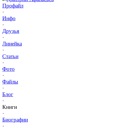
Профайл
·
Инфо
·
Друзья
·
Линейка
·
Статьи
·
Фото
·
Файлы
·
Блог
·
Книги
·
Биографии
·