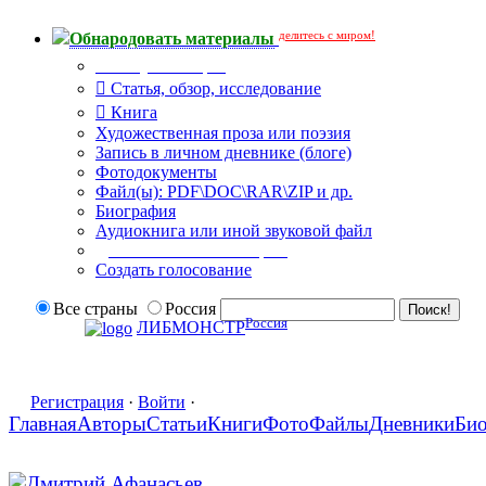
делитесь с миром!
Обнародовать материалы
Тип публикации
Статья, обзор, исследование
Книга
Художественная проза или поэзия
Запись в личном дневнике (блоге)
Фотодокументы
Файл(ы): PDF\DOC\RAR\ZIP и др.
Биография
Аудиокнига или иной звуковой файл
Дополнительные опции:
Создать голосование
Все страны
Россия
Россия
ЛИБМОНСТР
Регистрация
·
Войти
·
Главная
Авторы
Статьи
Книги
Фото
Файлы
Дневники
Би
Дмитрий Афанасьев