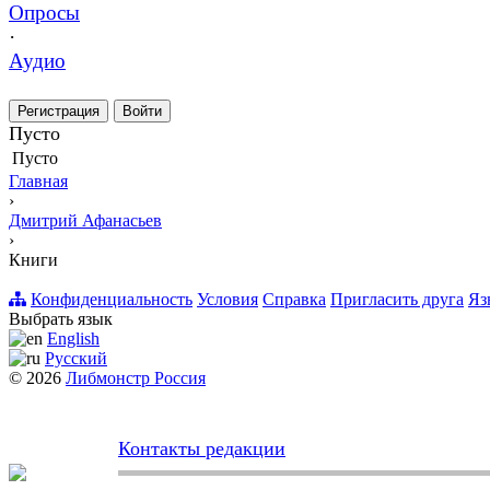
Опросы
·
Аудио
Регистрация
Войти
Пусто
Пусто
Главная
›
Дмитрий Афанасьев
›
Книги
Конфиденциальность
Условия
Справка
Пригласить друга
Яз
Выбрать язык
English
Русский
© 2026
Либмонстр Россия
Контакты редакции