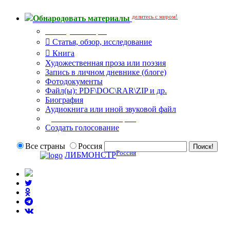
делитесь с миром!
Обнародовать материалы
Тип публикации
Статья, обзор, исследование
Книга
Художественная проза или поэзия
Запись в личном дневнике (блоге)
Фотодокументы
Файл(ы): PDF\DOC\RAR\ZIP и др.
Биография
Аудиокнига или иной звуковой файл
Дополнительные опции:
Создать голосование
Все страны
Россия
Россия
ЛИБМОНСТР