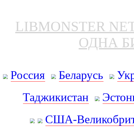
LIBMONSTER N
ОДНА Б
Россия
Беларусь
Ук
Таджикистан
Эстон
США-Великобрит